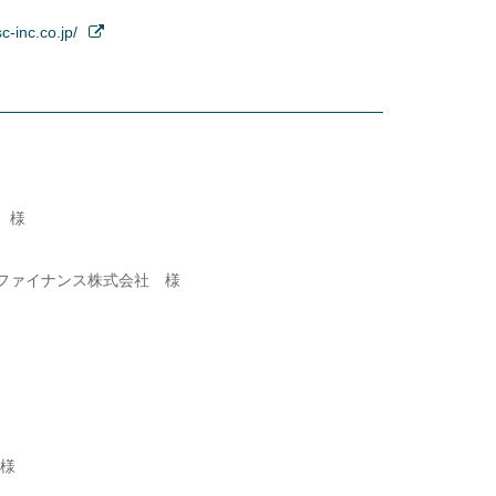
c-inc.co.jp/
 様
ファイナンス株式会社 様
 様