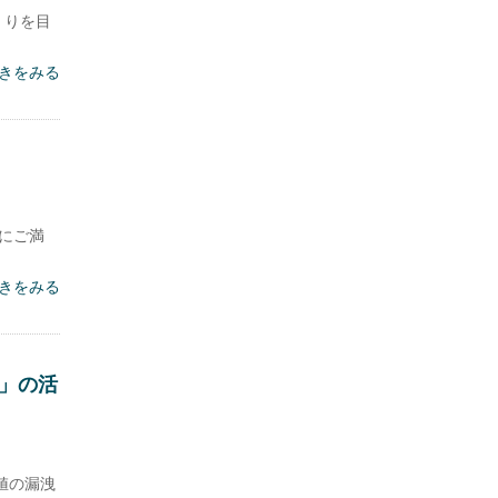
くりを目
きをみる
にご満
きをみる
」の活
値の漏洩