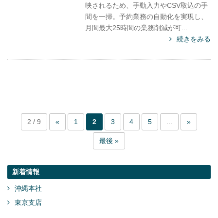
映されるため、手動入力やCSV取込の手
間を一掃。予約業務の自動化を実現し、
月間最大25時間の業務削減が可...
続きをみる
2 / 9
«
1
2
3
4
5
...
»
最後 »
新着情報
沖縄本社
東京支店