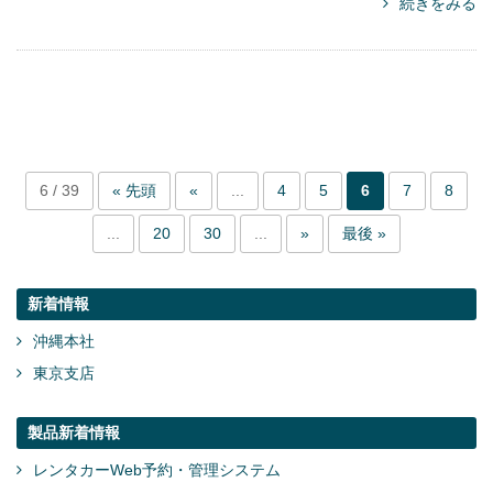
続きをみる
6 / 39
« 先頭
«
...
4
5
6
7
8
...
20
30
...
»
最後 »
新着情報
沖縄本社
東京支店
製品新着情報
レンタカーWeb予約・管理システム