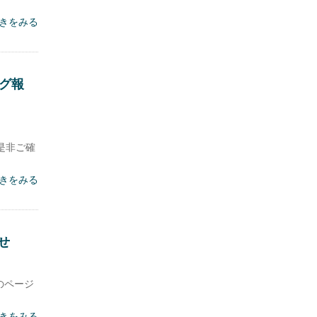
きをみる
グ報
是非ご確
きをみる
せ
のページ
きをみる