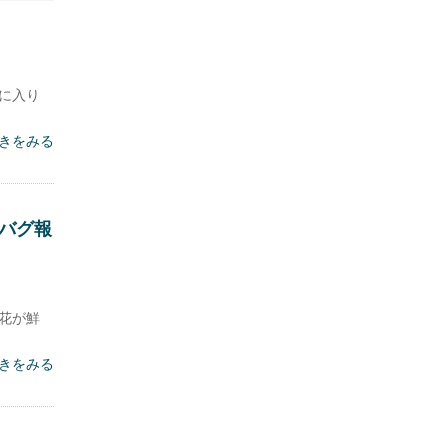
に入り
きをみる
バグ報
花が鮮
きをみる